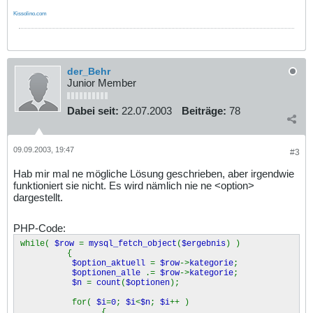
Kissolino.com
der_Behr
Junior Member
Dabei seit:
22.07.2003
Beiträge:
78
09.09.2003, 19:47
#3
Hab mir mal ne mögliche Lösung geschrieben, aber irgendwie
funktioniert sie nicht. Es wird nämlich nie ne <option>
dargestellt.
PHP-Code:
while(
$row
=
mysql_fetch_object
(
$ergebnis
) )
{
$option_aktuell
=
$row
->
kategorie
;
$optionen_alle
.=
$row
->
kategorie
;
$n
=
count
(
$optionen
);
for(
$i
=
0
;
$i
<
$n
;
$i
++ )
{