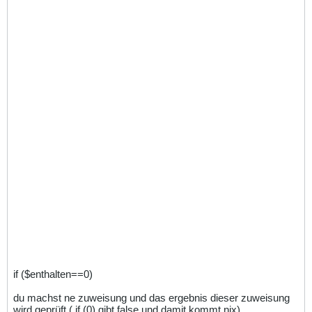
if ($enthalten==0)
du machst ne zuweisung und das ergebnis dieser zuweisung
wird geprüft ( if (0) gibt false und damit kommt nix)