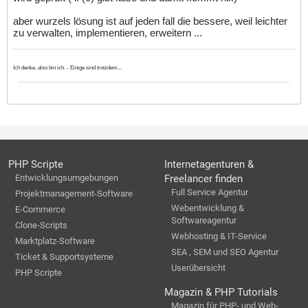
aber wurzels lösung ist auf jeden fall die bessere, weil leichter
zu verwalten, implementieren, erweitern ...
Ich denke, also bin ich. - Einige sind trotzdem...
PHP Scripte
Internetagenturen &
Entwicklungsumgebungen
Freelancer finden
Full Service Agentur
Projektmanagement-Software
Webentwicklung &
E-Commerce
Softwareagentur
Clone-Scripts
Webhosting & IT-Service
Marktplatz-Software
SEA , SEM und SEO Agentur
Ticket & Supportsysteme
Userübersicht
PHP Scripte
Magazin & PHP Tutorials
Magazin für PHP- und Web-