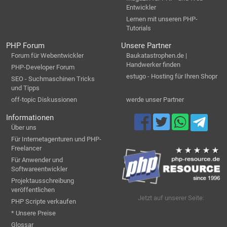
Entwickler
Lernen mit unseren PHP-
Tutorials
PHP Forum
Unsere Partner
Forum für Webentwickler
Baukatastrophen.de |
Handwerker finden
PHP-Developer Forum
estugo - Hosting für Ihren Shopr
SEO - Suchmaschinen Tricks
und Tipps
off-topic Diskussionen
werde unser Partner
Informationen
Über uns
Für Internetagenturen und PHP-
Freelancer
Für Anwender und
Softwareentwickler
Projektausschreibung
veröffentlichen
Jetzt auf unserer Seite:
PHP Scripte verkaufen
* Unsere Preise
Glossar