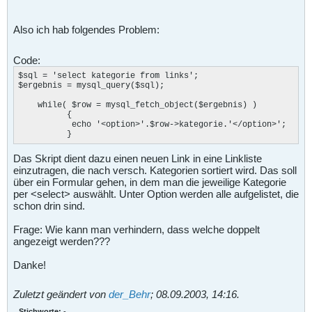
Also ich hab folgendes Problem:
Code:
$sql = 'select kategorie from links';

$ergebnis = mysql_query($sql);

    while( $row = mysql_fetch_object($ergebnis) )

          {

           echo '<option>'.$row->kategorie.'</option>';

          }
Das Skript dient dazu einen neuen Link in eine Linkliste
einzutragen, die nach versch. Kategorien sortiert wird. Das soll
über ein Formular gehen, in dem man die jeweilige Kategorie
per <select> auswählt. Unter Option werden alle aufgelistet, die
schon drin sind.
Frage: Wie kann man verhindern, dass welche doppelt
angezeigt werden???
Danke!
Zuletzt geändert von
der_Behr
;
08.09.2003, 14:16
.
Stichworte:
-