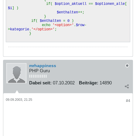
if(
$option_aktuell
==
$optionen_alle
[
$i
] )
$enthalten
++;
}
if(
$enthalten
=
0
)
echo
'<option>'
.
$row
-
>
kategorie
.
'</option>'
;
}
mrhappiness
PHP Guru
Dabei seit:
07.10.2002
Beiträge:
14890
09.09.2003, 21:25
#4