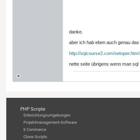
danke.
aber ich hab eben auch genau das
http://sqlcourse2.com/setoper.html
nette seite übrigens wenn man sql l
PHP Scripte
Entwicklungsumgebungen
Projektmanagement-Software
E-Commerce
Clone-Scripts