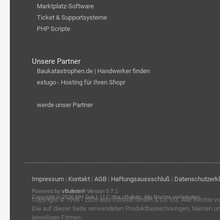
Marktplatz-Software
Ticket & Supportsysteme
PHP Scripte
Unsere Partner
Baukatastrophen.de | Handwerker finden
estugo - Hosting für Ihren Shopr
werde unser Partner
Impressum
|
Kontakt
|
AGB
|
Haftungsaussschluß
|
Datenschutzerk
Powered by
vBulletin®
Version 5.7.1
Copyright © 2026 MH Sub I, LLC dba vBulletin. Alle Rechte vorbehalten.
Copyright © 1996 - 2026
ebiz-consult GmbH & Co. KG
. Alle Rechte v
Die auf dieser Seite verwendeten Produktbezeichnungen, Namen u
jeweiligen Firmen.