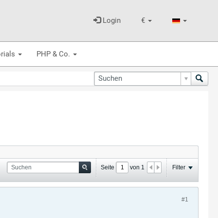
Login
€
rials
PHP & Co.
Seite
von
1
Filter
#1