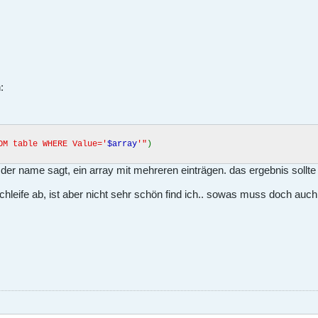
:
OM table WHERE Value='
$array
'"
)
e der name sagt, ein array mit mehreren einträgen. das ergebnis sollte
chleife ab, ist aber nicht sehr schön find ich.. sowas muss doch auc