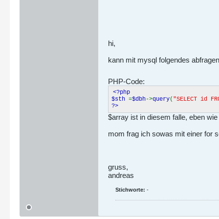
hi,
kann mit mysql folgendes abfragen
PHP-Code:
<?php
$sth
=
$dbh
->
query
(
"SELECT id FR
?>
$array ist in diesem falle, eben wi
mom frag ich sowas mit einer for s
gruss,
andreas
Stichworte:
-