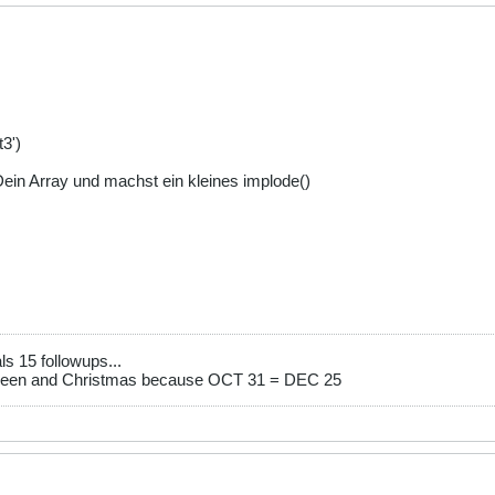
3')
 Dein Array und machst ein kleines implode()
s 15 followups...
ween and Christmas because OCT 31 = DEC 25