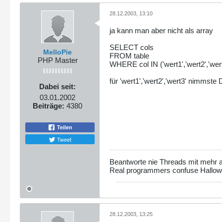
28.12.2003, 13:10
ja kann man aber nicht als array
SELECT cols
MelloPie
FROM table
PHP Master
WHERE col IN ('wert1','wert2','wert
für 'wert1','wert2','wert3' nimmste
Dabei seit:
03.01.2002
Beiträge:
4380
Teilen
Tweet
Beantworte nie Threads mit mehr al
Real programmers confuse Hallo
28.12.2003, 13:25