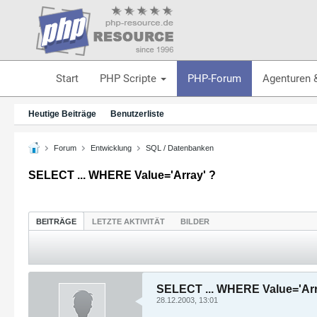
Start
PHP Scripte
PHP-Forum
Agenturen 
Heutige Beiträge
Benutzerliste
Forum
Entwicklung
SQL / Datenbanken
SELECT ... WHERE Value='Array' ?
BEITRÄGE
LETZTE AKTIVITÄT
BILDER
SELECT ... WHERE Value='Arr
28.12.2003, 13:01