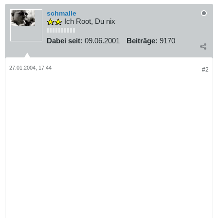
schmalle
Ich Root, Du nix
Dabei seit:
09.06.2001
Beiträge:
9170
27.01.2004, 17:44
#2