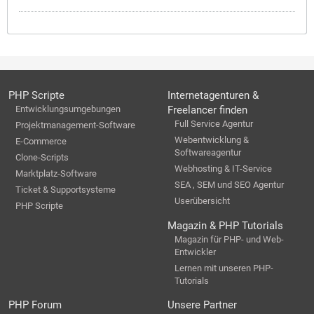
PHP Scripte
Internetagenturen &
Entwicklungsumgebungen
Freelancer finden
Full Service Agentur
Projektmanagement-Software
Webentwicklung &
E-Commerce
Softwareagentur
Clone-Scripts
Webhosting & IT-Service
Marktplatz-Software
SEA , SEM und SEO Agentur
Ticket & Supportsysteme
Userübersicht
PHP Scripte
Magazin & PHP Tutorials
Magazin für PHP- und Web-
Entwickler
Lernen mit unseren PHP-
Tutorials
PHP Forum
Unsere Partner