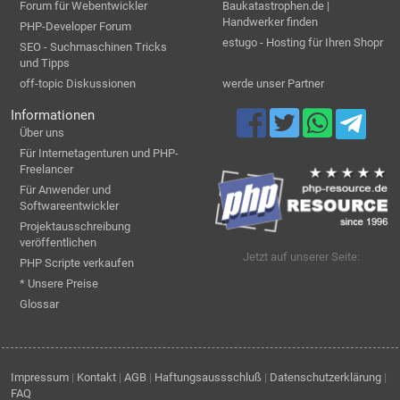
Forum für Webentwickler
Baukatastrophen.de |
Handwerker finden
PHP-Developer Forum
estugo - Hosting für Ihren Shopr
SEO - Suchmaschinen Tricks
und Tipps
off-topic Diskussionen
werde unser Partner
Informationen
Über uns
Für Internetagenturen und PHP-
Freelancer
Für Anwender und
Softwareentwickler
Projektausschreibung
veröffentlichen
Jetzt auf unserer Seite:
PHP Scripte verkaufen
* Unsere Preise
Glossar
Impressum
|
Kontakt
|
AGB
|
Haftungsaussschluß
|
Datenschutzerklärung
|
FAQ