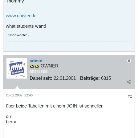
Thommy
www.unister.de
what students want!
Stichworte:
-
admin
OWNER
Dabei seit:
22.01.2001
Beiträge:
6315
26.02.2002, 22:46
#2
über beide Tabellen mit einem JOIN ist schneller.
cu
berni