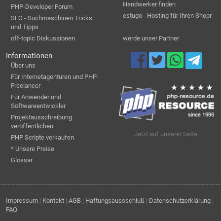
Handwerker finden
PHP-Developer Forum
estugo - Hosting für Ihren Shopr
SEO - Suchmaschinen Tricks
und Tipps
off-topic Diskussionen
werde unser Partner
Informationen
Über uns
Für Internetagenturen und PHP-
Freelancer
Für Anwender und
Softwareentwickler
Projektausschreibung
veröffentlichen
Jetzt auf unserer Seite:
PHP Scripte verkaufen
* Unsere Preise
Glossar
Impressum
|
Kontakt
|
AGB
|
Haftungsaussschluß
|
Datenschutzerklärung
|
FAQ