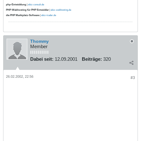
php-Entwicklung
|
ebiz-consult.de
PHP-Webhosting für PHP Entwickler
|
ebiz-webhosting.de
die PHP Marktplatz-Software
|
ebiz-trader.de
Thommy
Member
Dabei seit:
12.09.2001
Beiträge:
320
26.02.2002, 22:56
#3