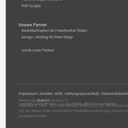
PHP Scripte
Unsere Partner
Baukatastrophen.de | Handwerker finden
estugo - Hosting für Ihren Shopr
werde unser Partner
Impressum
|
Kontakt
|
AGB
|
Haftungsaussschluß
|
Datenschutzerk
Powered by
vBulletin®
Version 5.7.1
Copyright © 2026 MH Sub I, LLC dba vBulletin. Alle Rechte vorbehalten.
Copyright © 1996 - 2026
ebiz-consult GmbH & Co. KG
. Alle Rechte v
Die auf dieser Seite verwendeten Produktbezeichnungen, Namen u
jeweiligen Firmen.