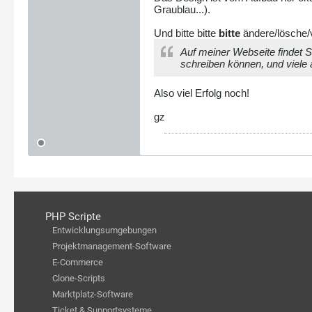
Graublau...).
Und bitte bitte
bitte
ändere/lösche/
Auf meiner Webseite findet S
schreiben können, und viele
Also viel Erfolg noch!
gz
PHP Scripte
Entwicklungsumgebungen
Projektmanagement-Software
E-Commerce
Clone-Scripts
Marktplatz-Software
Ticket & Supportsysteme