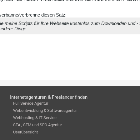
verbanne/verbrenne diesen Satz:
ie meine Scripts für Ihre Webseite kostenlos zum Downloaden und - fa
 andere Dinge.
Internetagenturen & Freelancer finden
Full Service Agentur
Webentwicklung & Softwareagentur
Webhosting & IT-Service
SEA , SEM und SEO Agentur
Userübersicht