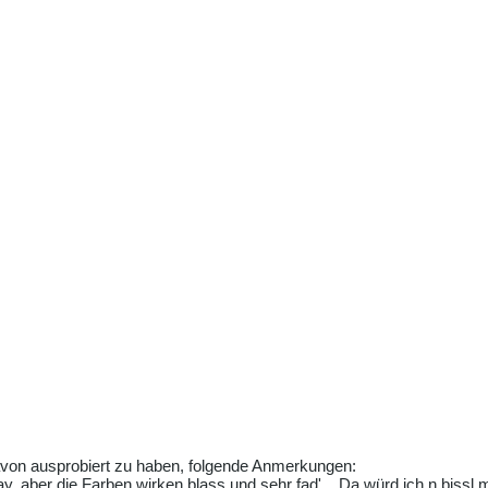
avon ausprobiert zu haben, folgende Anmerkungen:
y, aber die Farben wirken blass und sehr fad'... Da würd ich n biss