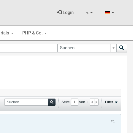
Login
€
rials
PHP & Co.
Seite
von
1
Filter
#1