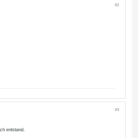
#2
#3
rch entstand.