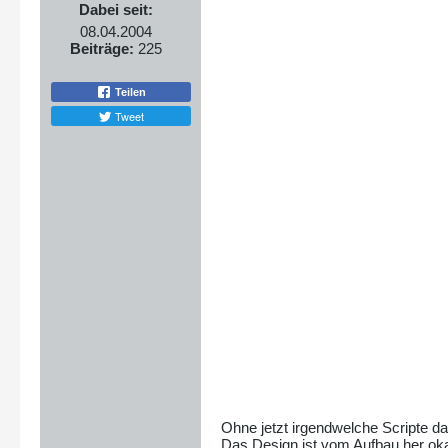
Dabei seit:
08.04.2004
Beiträge:
225
Teilen
Tweet
Ohne jetzt irgendwelche Scripte d
Das Design ist vom Aufbau her oka