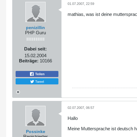
01.07.2007, 22:59
mathias, was ist deine mutterspra
penizillin
PHP Guru
Dabei seit:
15.02.2004
Beiträge:
10166
Teilen
Tweet
02.07.2007, 06:57
Hallo
Meine Muttersprache ist deutsch ha
Possinke
Registrierter