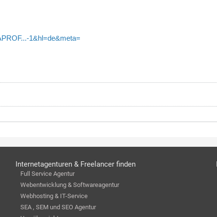
UAPROF...-1&hl=de&meta=
Internetagenturen & Freelancer finden
Full Service Agentur
Webentwicklung & Softwareagentur
Webhosting & IT-Service
SEA , SEM und SEO Agentur