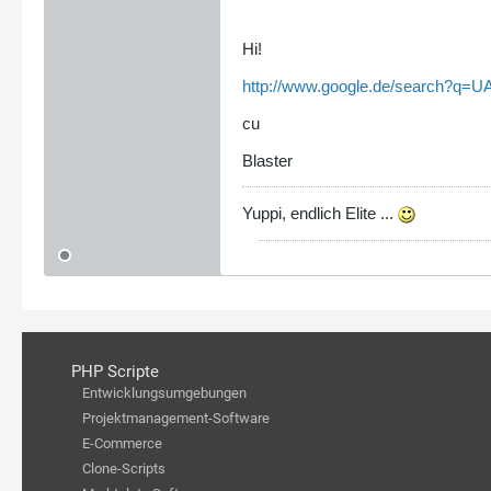
Hi!
http://www.google.de/search?q=
cu
Blaster
Yuppi, endlich Elite ...
PHP Scripte
Entwicklungsumgebungen
Projektmanagement-Software
E-Commerce
Clone-Scripts