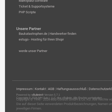
Marktplatz-Software
Ticket & Supportsysteme
PHP Scripte
Unsere Partner
Baukatastrophen.de | Handwerker finden
estugo - Hosting für Ihren Shopr
werde unser Partner
Impressum
|
Kontakt
|
AGB
|
Haftungsaussschluß
|
Datenschutzerk
Powered by
vBulletin®
Version 5.7.1
Copyright © 2026 MH Sub I, LLC dba vBulletin. Alle Rechte vorbehalten.
Copyright © 1996 - 2026
ebiz-consult GmbH & Co. KG
. Alle Rechte v
Die auf dieser Seite verwendeten Produktbezeichnungen, Namen u
jeweiligen Firmen.