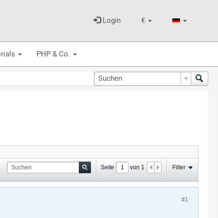
Login
€
rials
PHP & Co.
Seite
von
1
Filter
#1