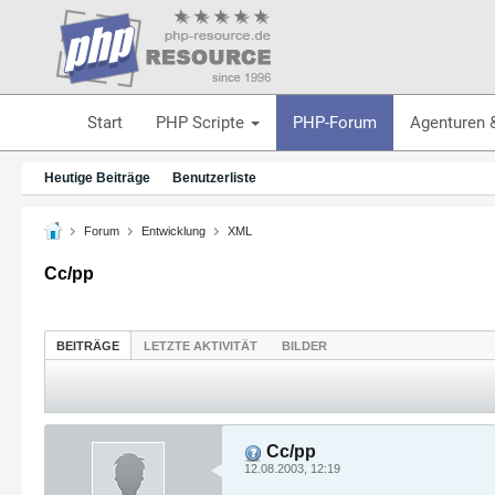
Start
PHP Scripte
PHP-Forum
Agenturen 
Heutige Beiträge
Benutzerliste
Forum
Entwicklung
XML
Cc/pp
BEITRÄGE
LETZTE AKTIVITÄT
BILDER
Cc/pp
12.08.2003, 12:19