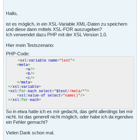
Hallo,
ist es möglich, in ein XSL-Variable XML-Daten zu speichern
und diese dann mittels XSL-FOR auszugeben?
Ich verwendet dazu PHP mit der XSL Version 1.0.
Hier mein Testszenario:
PHP-Code:
<
xsl
:
variable name
=
"test"
>
<
meta
>
<
a
/>
<
b
/>
<
c
/>
</
meta
>
</
xsl
:
variable
>
<
xsl
:for-
each select
=
"
$test
//meta/*"
>
<
xsl
:
value
-
of select
=
"name()"
/>
</
xsl
:for-
each
>
So in etwa hatte ich es mir gedacht, das geht allerdings bei mir
nicht. Ist das generell nicht möglich, oder habe ich da irgendwo
ein Fehler gemacht?
Vielen Dank schon mal.