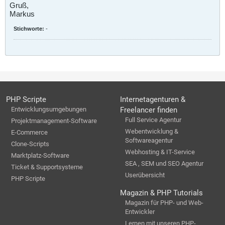
Gruß,
Markus
Stichworte:
-
PHP Scripte
Internetagenturen &
Entwicklungsumgebungen
Freelancer finden
Full Service Agentur
Projektmanagement-Software
Webentwicklung &
E-Commerce
Softwareagentur
Clone-Scripts
Webhosting & IT-Service
Marktplatz-Software
SEA , SEM und SEO Agentur
Ticket & Supportsysteme
Userübersicht
PHP Scripte
Magazin & PHP Tutorials
Magazin für PHP- und Web-
Entwickler
Lernen mit unseren PHP-