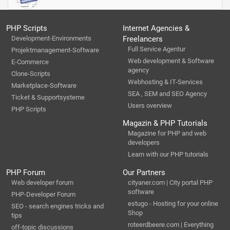
PHP Scripts
Internet Agencies &
Development-Environments
Freelancers
Full Service Agentur
Projektmanagement-Software
Web development & Software
E-Commerce
agency
Clone-Scripts
Webhosting & IT-Services
Marketplace-Software
SEA , SEM and SEO Agency
Ticket & Supportsysteme
Users overview
PHP Scripts
Magazin & PHP Tutorials
Magazine for PHP and web
developers
Learn with our PHP tutorials
PHP Forum
Our Partners
Web developer forum
cityaner.com | City portal PHP
software
PHP-Developer Forum
estugo - Hosting for your online
SEO - search engines tricks and
Shop
tips
roteerdbeere.com | Everything
off-topic discussions