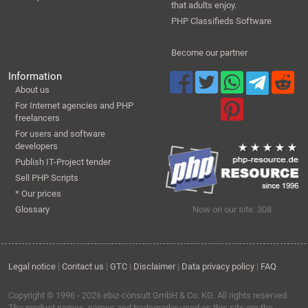
that adults enjoy.
PHP Classifieds Software
Become our partner
Information
About us
For Internet agencies and PHP
freelancers
For users and software
developers
Publish IT-Project tender
Sell PHP Scripts
* Our prices
Glossary
Now on our site: 308
Legal notice
|
Contact us
|
GTC
|
Disclaimer
|
Data privacy policy
|
FAQ
Copyright © 1996 - 2026
ebiz-consult GmbH & Co. KG
. All rights reserved.
The product names, names and trademarks used on this site are the