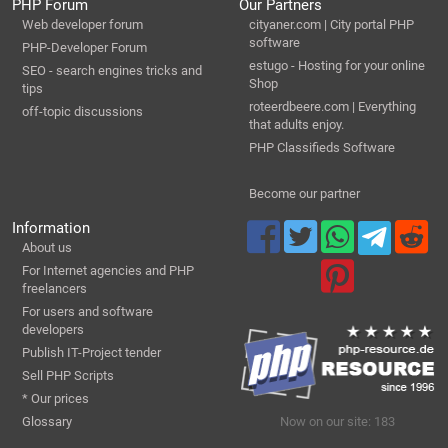
PHP Forum
Our Partners
Web developer forum
cityaner.com | City portal PHP
software
PHP-Developer Forum
estugo - Hosting for your online
SEO - search engines tricks and
Shop
tips
roteerdbeere.com | Everything
off-topic discussions
that adults enjoy.
PHP Classifieds Software
Become our partner
Information
About us
For Internet agencies and PHP
freelancers
For users and software
developers
Publish IT-Project tender
Sell PHP Scripts
* Our prices
Glossary
Now on our site: 183