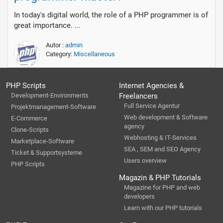
In today's digital world, the role of a PHP programmer is of
great importance. ...
Autor :
admin
Category:
Miscellaneous
PHP Scripts
Internet Agencies &
Development-Environments
Freelancers
Full Service Agentur
Projektmanagement-Software
Web development & Software
E-Commerce
agency
Clone-Scripts
Webhosting & IT-Services
Marketplace-Software
SEA , SEM and SEO Agency
Ticket & Supportsysteme
Users overview
PHP Scripts
Magazin & PHP Tutorials
Magazine for PHP and web
developers
Learn with our PHP tutorials