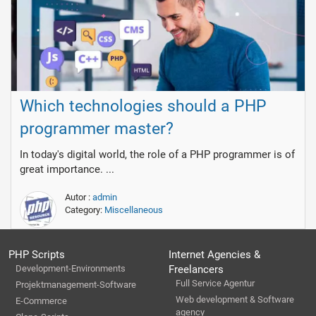
Which technologies should a PHP
programmer master?
In today's digital world, the role of a PHP programmer is of
great importance. ...
Autor :
admin
Category:
Miscellaneous
PHP Scripts
Internet Agencies &
Development-Environments
Freelancers
Full Service Agentur
Projektmanagement-Software
Web development & Software
E-Commerce
agency