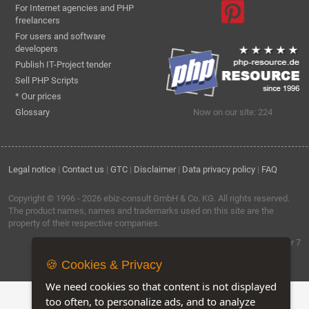
For Internet agencies and PHP
freelancers
For users and software
developers
Publish IT-Project tender
Sell PHP Scripts
* Our prices
Glossary
Now on our site: 224
Legal notice
|
Contact us
|
GTC
|
Disclaimer
|
Data privacy policy
|
FAQ
Copyright © 1996 - 2026
ebiz-consult GmbH & Co. KG
. All rights reserved.
The product names, names and trademarks used on this site are the
property of their respective companies.
Software by ebiz-trader 7
🍪 Cookies & Privacy
We need cookies so that content is not displayed
too often, to personalize ads, and to analyze