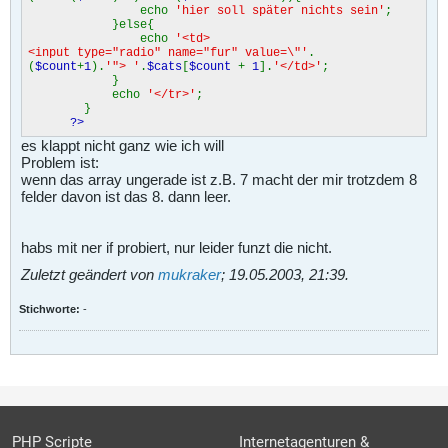
echo
'hier soll später nichts sein'
;
}else{
echo
'<td>
<input type="radio" name="fur" value=\"'
.
(
$count
+
1
).
'"> '
.
$cats
[
$count
+
1
].
'</td>'
;
}
echo
'</tr>'
;
}
?>
es klappt nicht ganz wie ich will
Problem ist:
wenn das array ungerade ist z.B. 7 macht der mir trotzdem 8
felder davon ist das 8. dann leer.
habs mit ner if probiert, nur leider funzt die nicht.
Zuletzt geändert von
mukraker
;
19.05.2003, 21:39
.
Stichworte:
-
PHP Scripte
Internetagenturen &