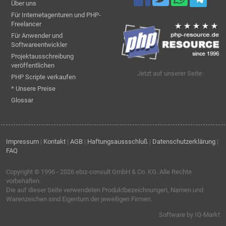
Über uns
Für Internetagenturen und PHP-
Freelancer
Für Anwender und
Softwareentwickler
Projektausschreibung
veröffentlichen
Jetzt auf unserer Seite:
PHP Scripte verkaufen
* Unsere Preise
Glossar
Impressum
|
Kontakt
|
AGB
|
Haftungsaussschluß
|
Datenschutzerklärung
|
FAQ
Copyright © 1996 - 2026
ebiz-consult GmbH & Co. KG
. Alle Rechte
vorbehalten.
Die auf dieser Seite verwendeten Produktbezeichnungen, Namen und
Warenzeichen sind Eigentum der jeweiligen Firmen.
Software by IQ-Markt