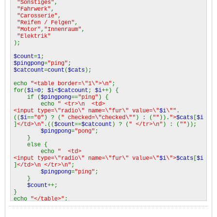
"Sonstiges"
,
"Fahrwerk"
,
"Carosserie"
,
"Reifen / Felgen"
,
"Motor"
,
"Innenraum"
,
"Elektrik"
);
$count
=
1
;
$pingpong
=
"ping"
;
$catcount
=
count
(
$cats
);
echo
"<table border=\"1\">\n"
;
for(
$i
=
0
;
$i
<
$catcount
;
$i
++) {
if (
$pingpong
==
"ping"
) {
echo
" <tr>\n <td>
<input type=\"radio\" name=\"fur\" value=\"
$i
\""
.
((
$i
==
"0"
) ? (
" checked=\"checked\""
) : (
""
)).
">
$cats
[
$i
]
</td>\n"
.((
$count
==
$catcount
) ? (
" </tr>\n"
) : (
""
));
$pingpong
=
"pong"
;
}
else {
echo
" <td>
<input type=\"radio\" name=\"fur\" value=\"
$i
\">
$cats
[
$i
]
</td>\n </tr>\n"
;
$pingpong
=
"ping"
;
}
$count
++;
}
echo
"</table>"
;
?>