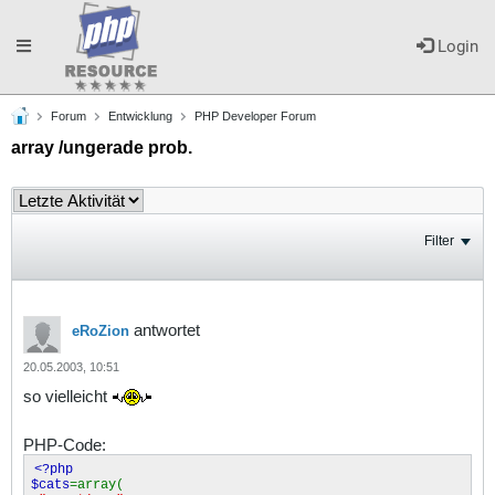
Toggle
Login
Forum
Entwicklung
PHP Developer Forum
navigation
array /ungerade prob.
Filter
antwortet
eRoZion
20.05.2003, 10:51
so vielleicht
PHP-Code:
<?php
$cats
=array(