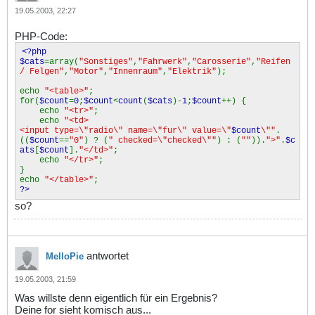
19.05.2003, 22:27
PHP-Code:
<?php
$cats
=array(
"Sonstiges"
,
"Fahrwerk"
,
"Carosserie"
,
"Reifen
/ Felgen"
,
"Motor"
,
"Innenraum"
,
"Elektrik"
);
echo
"<table>"
;
for(
$count
=
0
;
$count
<
count
(
$cats
)-
1
;
$count
++) {
echo
"<tr>"
;
echo
"<td>
<input type=\"radio\" name=\"fur\" value=\"
$count
\""
.
((
$count
==
"0"
) ? (
" checked=\"checked\""
) : (
""
)).
">"
.
$c
ats
[
$count
].
"</td>"
;
echo
"</tr>"
;
}
echo
"</table>"
;
?>
so?
antwortet
MelloPie
19.05.2003, 21:59
Was willste denn eigentlich für ein Ergebnis?
Deine for sieht komisch aus...