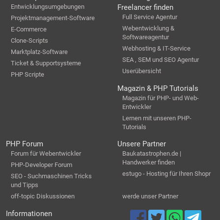
Entwicklungsumgebungen
Freelancer finden
Full Service Agentur
Projektmanagement-Software
Webentwicklung &
E-Commerce
Softwareagentur
Clone-Scripts
Webhosting & IT-Service
Marktplatz-Software
SEA , SEM und SEO Agentur
Ticket & Supportsysteme
Userübersicht
PHP Scripte
Magazin & PHP Tutorials
Magazin für PHP- und Web-
Entwickler
Lernen mit unseren PHP-
Tutorials
PHP Forum
Unsere Partner
Forum für Webentwickler
Baukatastrophen.de |
Handwerker finden
PHP-Developer Forum
estugo - Hosting für Ihren Shopr
SEO - Suchmaschinen Tricks
und Tipps
off-topic Diskussionen
werde unser Partner
Informationen