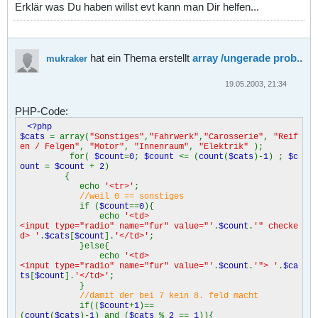
Erklär was Du haben willst evt kann man Dir helfen...
hat ein Thema erstellt
array /ungerade prob.
.
mukraker
19.05.2003, 21:34
PHP-Code:
<?php
$cats
= array(
"Sonstiges"
,
"Fahrwerk"
,
"Carosserie"
,
"Reif
en / Felgen"
,
"Motor"
,
"Innenraum"
,
"Elektrik"
);
for(
$count
=
0
;
$count
<= (
count
(
$cats
)-
1
) ;
$c
ount
=
$count
+
2
)
{
echo
'<tr>'
;
//weil 0 == sonstiges
if (
$count
==
0
){
echo
'<td>
<input type="radio" name="fur" value="'
.
$count
.
'" checke
d> '
.
$cats
[
$count
].
'</td>'
;
}else{
echo
'<td>
<input type="radio" name="fur" value="'
.
$count
.
'"> '
.
$ca
ts
[
$count
].
'</td>'
;
}
//damit der bei 7 kein 8. feld macht
if((
$count
+
1
)==
(
count
(
$cats
)-
1
) and (
$cats
%
2
==
1
)){