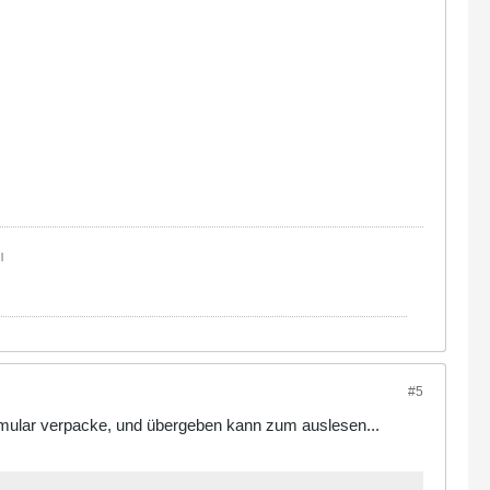
|
#5
ormular verpacke, und übergeben kann zum auslesen...