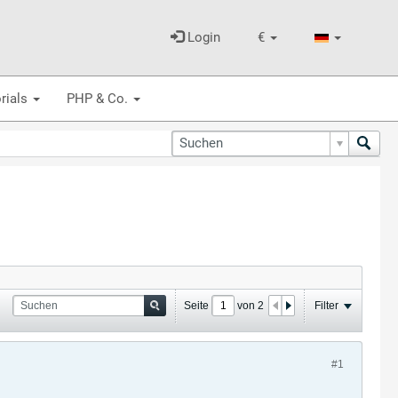
Login
€
rials
PHP & Co.
Seite
von
2
Filter
#1