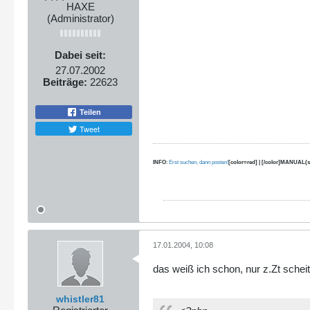
HAXE
(Administrator)
Dabei seit:
27.07.2002
Beiträge:
22623
Teilen
Tweet
INFO
:
Erst suchen, dann posten!
[color=red] | [/color]MANUAL(s
17.01.2004, 10:08
das weiß ich schon, nur z.Zt sche
whistler81