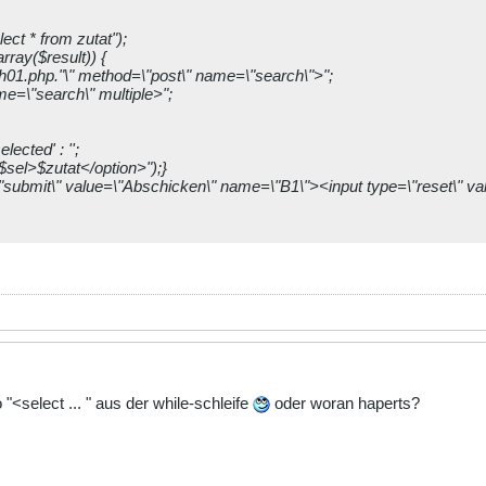
ct * from zutat");
rray($result)) {
h01.php."\" method=\"post\" name=\"search\">";
me=\"search\" multiple>";
ected' : '';
 $sel>$zutat</option>");}
\"submit\" value=\"Abschicken\" name=\"B1\"><input type=\"reset\" 
"<select ... " aus der while-schleife
oder woran haperts?