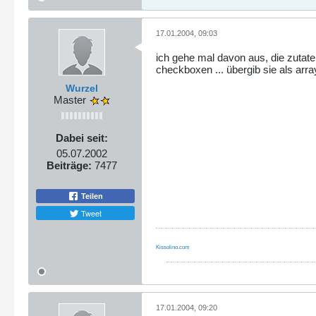
17.01.2004, 09:03
ich gehe mal davon aus, die zuta
checkboxen ... übergib sie als arra
Wurzel
Master
Dabei seit:
05.07.2002
Beiträge:
7477
Teilen
Tweet
Kissolino.com
17.01.2004, 09:20