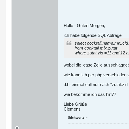
Hallo - Guten Morgen,
ich habe folgende SQL Abfrage
select cocktail.name,mix.cid,
from cocktail,mix,zutat
where zutat.zid =11 and 12 a
wobei die letzte Zeile ausschlaggeb
wie kann ich per php verschieden v
d.h. einmal soll nur nach "zutat.z
wie bekomme ich das hin??
Liebe Grüße
Clemens
Stichworte:
-