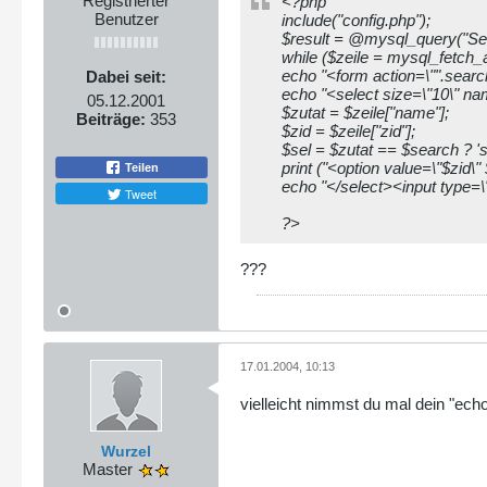
Registrierter
<?php
Benutzer
include("config.php");
$result = @mysql_query("Sele
while ($zeile = mysql_fetch_a
echo "<form action=\"".searc
Dabei seit:
echo "<select size=\"10\" na
05.12.2001
$zutat = $zeile["name"];
Beiträge:
353
$zid = $zeile["zid"];
$sel = $zutat == $search ? 'sel
print ("<option value=\"$zid\"
Teilen
echo "</select><input type=
Tweet
?>
???
17.01.2004, 10:13
vielleicht nimmst du mal dein "echo 
Wurzel
Master