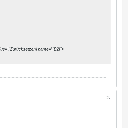
value=\"Zurücksetzen\ name=\"B2\">
#6