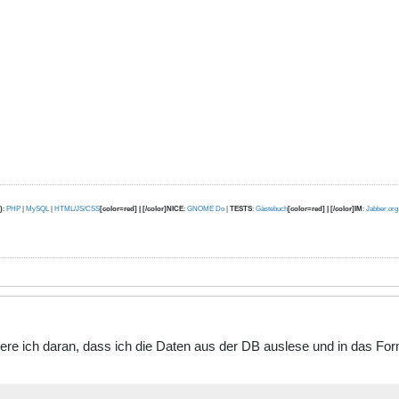
)
:
PHP
|
MySQL
|
HTML/JS/CSS
[color=red] | [/color]NICE
:
GNOME Do
|
TESTS
:
Gästebuch
[color=red] | [/color]IM
:
Jabber.org
itere ich daran, dass ich die Daten aus der DB auslese und in das F