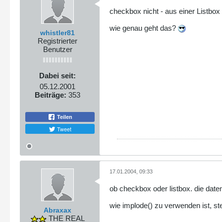
checkbox nicht - aus einer Listbox
wie genau geht das?
whistler81
Registrierter
Benutzer
Dabei seit:
05.12.2001
Beiträge:
353
Teilen
Tweet
17.01.2004, 09:33
ob checkbox oder listbox. die dat
wie implode() zu verwenden ist, s
Abraxax
THE REAL