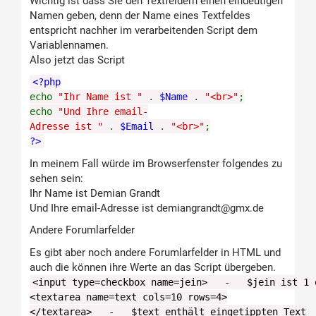
Wichtig ist dass Sie den Textfeldern einen eindeutigen
Namen geben, denn der Name eines Textfeldes
entspricht nachher im verarbeitenden Script dem
Variablennamen.
Also jetzt das Script
<?php
echo
"Ihr Name ist "
.
$Name
.
"<br>"
;
echo
"Und Ihre email-
Adresse ist "
.
$Email
.
"<br>"
;
?>
In meinem Fall würde im Browserfenster folgendes zu
sehen sein:
Ihr Name ist Demian Grandt
Und Ihre email-Adresse ist demiangrandt@gmx.de
Andere Forumlarfelder
Es gibt aber noch andere Forumlarfelder in HTML und
auch die können ihre Werte an das Script übergeben.
<input type=checkbox name=jein> - $jein ist 1 
<textarea name=text cols=10 rows=4>
</textarea> - $text enthält eingetippten Text