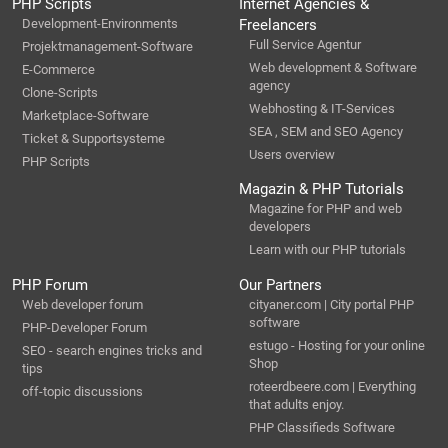
PHP Scripts
Internet Agencies &
Development-Environments
Freelancers
Full Service Agentur
Projektmanagement-Software
Web development & Software
E-Commerce
agency
Clone-Scripts
Webhosting & IT-Services
Marketplace-Software
SEA , SEM and SEO Agency
Ticket & Supportsysteme
Users overview
PHP Scripts
Magazin & PHP Tutorials
Magazine for PHP and web
developers
Learn with our PHP tutorials
PHP Forum
Our Partners
Web developer forum
cityaner.com | City portal PHP
software
PHP-Developer Forum
estugo - Hosting for your online
SEO - search engines tricks and
Shop
tips
roteerdbeere.com | Everything
off-topic discussions
that adults enjoy.
PHP Classifieds Software