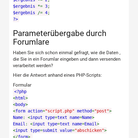
$ergebnis
*=
3
;
$ergebnis
/=
4
;
?>
Parameterübergabe durch
Forumlare
Haben Sie sich schon einmal gefragt, wie die Daten ,
die Sie in ein Forumlar eingeben und dann versenden
verarbeitet werden?
Hier die Antwort anhand eines PHP-Scripts:
Formular
<?php
<
html
>
<
body
>
<
form action
=
"script.php"
method
=
"post"
>
Name
: <
input type
=
text name
=
Name
>
Email
: <
input type
=
text name
=
Email
>
<
input type
=
submit value
=
"abschicken"
>
</
form
>