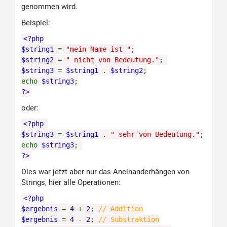
genommen wird.
Beispiel:
<?php
$string1
=
"mein Name ist "
;
$string2
=
" nicht von Bedeutung."
;
$string3
=
$string1
.
$string2
;
echo
$string3
;
?>
oder:
<?php
$string3
=
$string1
.
" sehr von Bedeutung."
;
echo
$string3
;
?>
Dies war jetzt aber nur das Aneinanderhängen von
Strings, hier alle Operationen:
<?php
$ergebnis
=
4
+
2
;
// Addition
$ergebnis
=
4
-
2
;
// Substraktion