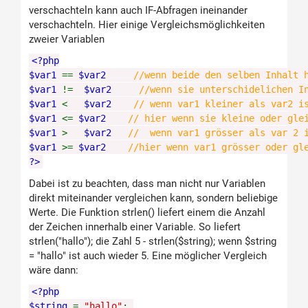
verschachteln kann auch IF-Abfragen ineinander
verschachteln. Hier einige Vergleichsmöglichkeiten
zweier Variablen
<?php
$var1
==
$var2
//wenn beide den selben Inhalt 
$var1
!=
$var2
//wenn sie unterschidelichen I
$var1
<
$var2
// wenn var1 kleiner als var2 i
$var1
<=
$var2
// hier wenn sie kleine oder gle
$var1
>
$var2
// wenn var1 grösser als var 2 
$var1
>=
$var2
//hier wenn var1 grösser oder gl
?>
Dabei ist zu beachten, dass man nicht nur Variablen
direkt miteinander vergleichen kann, sondern beliebige
Werte. Die Funktion strlen() liefert einem die Anzahl
der Zeichen innerhalb einer Variable. So liefert
strlen("hallo"); die Zahl 5 - strlen($string); wenn $string
= "hallo" ist auch wieder 5. Eine möglicher Vergleich
wäre dann:
<?php
$string
=
"hallo"
;