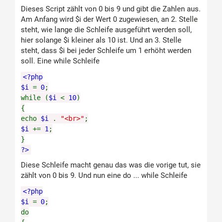
Dieses Script zählt von 0 bis 9 und gibt die Zahlen aus.
Am Anfang wird $i der Wert 0 zugewiesen, an 2. Stelle
steht, wie lange die Schleife ausgeführt werden soll,
hier solange $i kleiner als 10 ist. Und an 3. Stelle
steht, dass $i bei jeder Schleife um 1 erhöht werden
soll. Eine while Schleife
<?php
$i
=
0
;
while (
$i
<
10
)
{
echo
$i
.
"<br>"
;
$i
+=
1
;
}
?>
Diese Schleife macht genau das was die vorige tut, sie
zählt von 0 bis 9. Und nun eine do ... while Schleife
<?php
$i
=
0
;
do