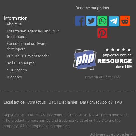
Become our partner
Information
About us
For Internet agencies and PHP
freelancers
For users and software
developers
Publish IT-Project tender
Sell PHP Scripts
* Our prices
Glossary
Now on our site: 155
Legal notice
|
Contact us
|
GTC
|
Disclaimer
|
Data privacy policy
|
FAQ
Copyright © 1996 - 2026
ebiz-consult GmbH & Co. KG
. All rights reserved.
The product names, names and trademarks used on this site are the
property of their respective companies.
Software by ebiz-trader 7