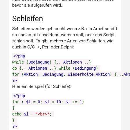
bevor sie aufgerufen wird.
Schleifen
Schleifen werden gebraucht wenn z.B. ein Arbeitschritt
so und so oft ausgeführt werden soll, oder das Script
zählen soll. Es gibt mehrere Arten von Schleifen, wie
auch in C/C++, Perl oder Delphi:
<?php
while (
Bedingung
) {..
Aktionen
..}
do {..
Aktionen
..} while (
Bedingung
)
for (
Aktion
,
Bedingung
,
wiederholte Aktion
) { ..
Ak
?>
Hier ein Beispiel (for Schleife):
<?php
for (
$i
=
0
;
$i
<
10
;
$i
+=
1
)
{
echo
$i
.
"<br>"
;
}
?>