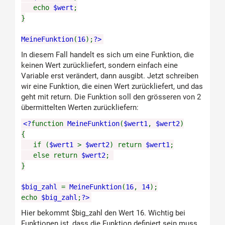
echo
$wert
;
}
MeineFunktion
(
16
);
?>
In diesem Fall handelt es sich um eine Funktion, die
keinen Wert zurückliefert, sondern einfach eine
Variable erst verändert, dann ausgibt. Jetzt schreiben
wir eine Funktion, die einen Wert zurückliefert, und das
geht mit return. Die Funktion soll den grösseren von 2
übermittelten Werten zurückliefern:
<?
function
MeineFunktion
(
$wert1
,
$wert2
)
{
if (
$wert1
>
$wert2
) return
$wert1
;
else return
$wert2
;
}
$big_zahl
=
MeineFunktion
(
16
,
14
);
echo
$big_zahl
;
?>
Hier bekommt $big_zahl den Wert 16. Wichtig bei
Funktionen ist, dass die Funktion definiert sein muss