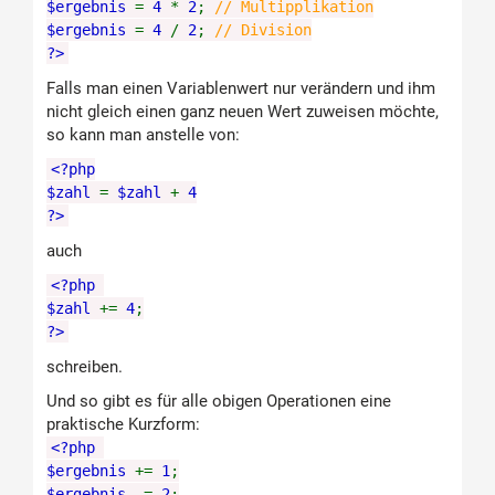
$ergebnis
=
4
*
2
;
// Multipplikation
$ergebnis
=
4
/
2
;
// Division
?>
Falls man einen Variablenwert nur verändern und ihm
nicht gleich einen ganz neuen Wert zuweisen möchte,
so kann man anstelle von:
<?php
$zahl
=
$zahl
+
4
?>
auch
<?php
$zahl
+=
4
;
?>
schreiben.
Und so gibt es für alle obigen Operationen eine
praktische Kurzform:
<?php
$ergebnis
+=
1
;
$ergebnis
-=
2
;